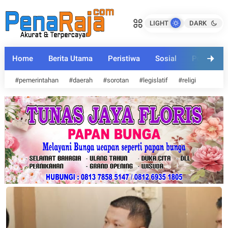
MusRenBang Kelurahan Balik Alam,
MusRenBang Kelurahan Balik Alam,
Kelurahan Babussalam, dan
Kelurahan Babussalam, dan
LIGHT
DARK
Kelurahan Air Jamban TA 2023
penaraja.com
Kelurahan Air Jamban TA 2023
penaraja.com
Bagikan ke media lain
Bagikan ke media lain
Home
Berita Utama
Peristiwa
Sosial
Politik
#pemerintahan
#daerah
#sorotan
#legislatif
#religi