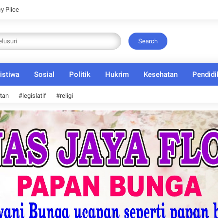
cy Plice
Search
istiwa
Sosial
Politik
Hukrim
Kesehatan
Pendidi
tan
#legislatif
#religi