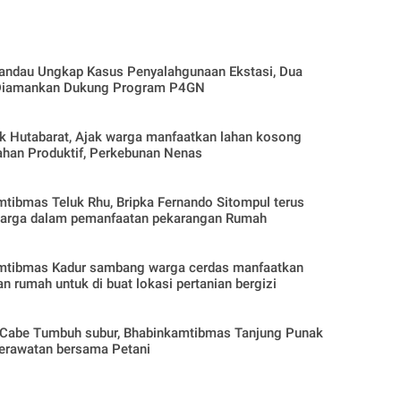
andau Ungkap Kasus Penyalahgunaan Ekstasi, Dua
Diamankan Dukung Program P4GN
arat, Ajak warga manfaatkan lahan kosong
ahan Produktif, Perkebunan Nenas
tibmas Teluk Rhu, Bripka Fernando Sitompul terus
arga dalam pemanfaatan pekarangan Rumah
mtibmas Kadur sambang warga cerdas manfaatkan
n rumah untuk di buat lokasi pertanian bergizi
Cabe Tumbuh subur, Bhabinkamtibmas Tanjung Punak
erawatan bersama Petani