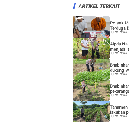
ARTIKEL TERKAIT
Polsek M
Terduga 
Jul 21, 2026
Aipda Naik Hutab
menjadi l
Jul 21, 2026
Bhabinkam
dukung W
Jul 21, 2026
Bhabinka
pekaranga
Jul 21, 2026
Tanaman 
lakukan p
Jul 21, 2026