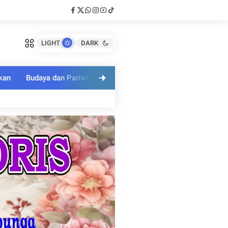
LIGHT
DARK
kan
Budaya dan Pariwisata
Polri