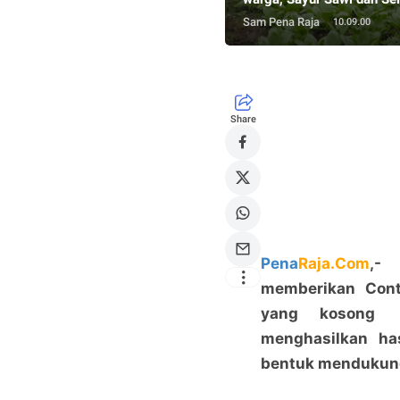
Sam Pena Raja
10.09.00
Share
Pena
Raja.Com
,- 
memberikan Con
yang kosong m
menghasilkan ha
bentuk mendukung