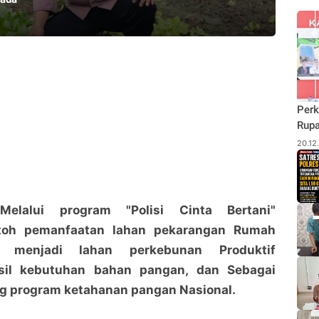
Perk
Rupa
Budi
20.12
Pane
Rhu
Melalui program "Polisi Cinta Bertani"
toh pemanfaatan lahan pekarangan Rumah
enjadi lahan perkebunan Produktif
sil kebutuhan bahan pangan, dan Sebagai
 program ketahanan pangan Nasional.