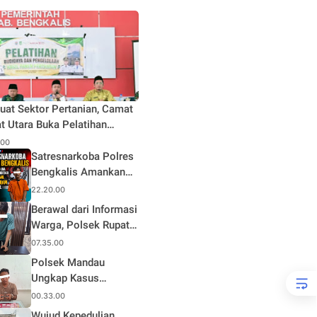
uat Sektor Pertanian, Camat
t Utara Buka Pelatihan
daya dan Pengelolaan Hasil
.00
n Pertanian di Desa Teluk
Satresnarkoba Polres
Bengkalis Amankan
Terduga Pengedar
22.20.00
Sabu di Mandau, Sita
Berawal dari Informasi
1,59 Gram Barang
Warga, Polsek Rupat
Bukti
Ungkap Kasus Sabu
07.35.00
dan Amankan Seorang
Polsek Mandau
Pria
Ungkap Kasus
Narkotika, Seorang
00.33.00
Pria Diamankan
Wujud Kepedulian