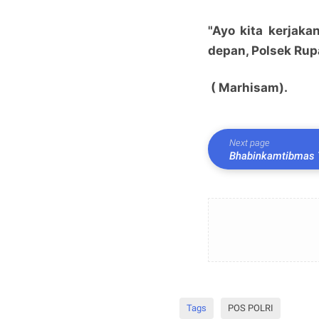
"Ayo kita kerjak
depan, Polsek Rup
( Marhisam).
Next page
Bhabinkamtibmas T
perkebunan Kacang
Tags
POS POLRI