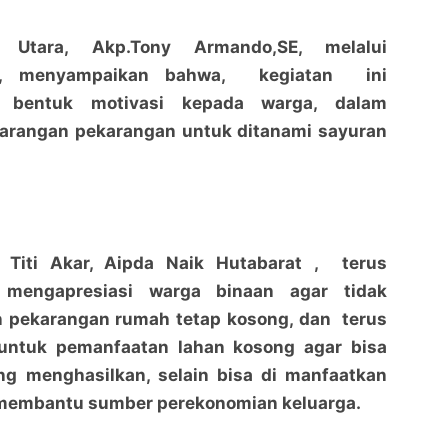
 Utara, Akp.Tony Armando,SE, melalui
s, menyampaikan bahwa, kegiatan ini
 bentuk motivasi kepada warga, dalam
rangan pekarangan untuk ditanami sayuran
Bhabinkamtibmas Titi Akar, Aipda Naik Hutabarat
Bhabinkamtibmas Titi Akar, Aipda Naik Hutabarat
Cek Perkebunan Produktif warga, Sayur Sawi dan
Cek Perkebunan Produktif warga, Sayur Sawi dan
Selada
penaraja.com
Selada
penaraja.com
Bagikan ke media lain
Bagikan ke media lain
 Titi Akar, Aipda Naik Hutabarat , terus
 mengapresiasi warga binaan agar tidak
 pekarangan rumah tetap kosong, dan terus
untuk pemanfaatan lahan kosong agar bisa
ng menghasilkan, selain bisa di manfaatkan
a membantu sumber perekonomian keluarga.