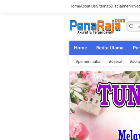
Home
About Us
Sitemap
Disclaimer
Priva
Home
Berita Utama
Per
#pemerintahan
#daerah
#soro