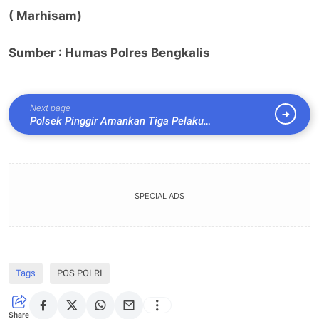
( Marhisam)
Sumber : Humas Polres Bengkalis
Next page
Polsek Pinggir Amankan Tiga Pelaku
Penyalahgunaan Sabu di Kafe Remang-Remang
Suriname
SPECIAL ADS
Tags
POS POLRI
Share