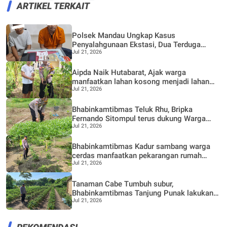
ARTIKEL TERKAIT
Polsek Mandau Ungkap Kasus
Penyalahgunaan Ekstasi, Dua Terduga
Jul 21, 2026
Diamankan Dukung Program P4GN
Aipda Naik Hutabarat, Ajak warga
manfaatkan lahan kosong menjadi lahan
Jul 21, 2026
Produktif, Perkebunan Nenas
Bhabinkamtibmas Teluk Rhu, Bripka
Fernando Sitompul terus dukung Warga
Jul 21, 2026
dalam pemanfaatan pekarangan Rumah
Bhabinkamtibmas Kadur sambang warga
cerdas manfaatkan pekarangan rumah
Jul 21, 2026
untuk di buat lokasi pertanian bergizi
Tanaman Cabe Tumbuh subur,
Bhabinkamtibmas Tanjung Punak lakukan
Jul 21, 2026
perawatan bersama Petani