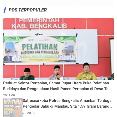
POS TERPOPULER
Perkuat Sektor Pertanian, Camat Rupat Utara Buka Pelatihan
Budidaya dan Pengelolaan Hasil Panen Pertanian di Desa Teluk
Rhu
20.12.00
Satresnarkoba Polres Bengkalis Amankan Terduga
Pengedar Sabu di Mandau, Sita 1,59 Gram Barang
Bukti
22.20.00