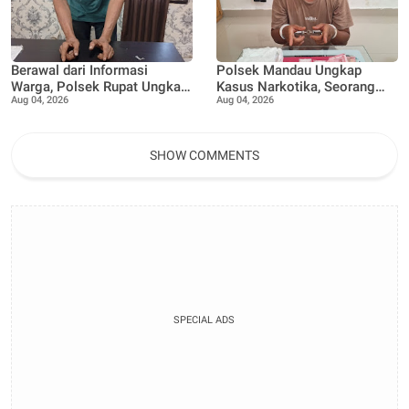
Berawal dari Informasi
Polsek Mandau Ungkap
Warga, Polsek Rupat Ungkap
Kasus Narkotika, Seorang
Aug 04, 2026
Aug 04, 2026
Kasus Sabu dan Amankan
Pria Diamankan dengan
Seorang Pria
Enam Paket Diduga Sabu
SHOW COMMENTS
SPECIAL ADS