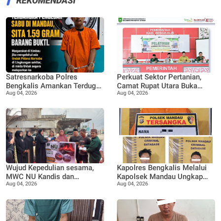
REKOMENDASI
Satresnarkoba Polres
Perkuat Sektor Pertanian,
Bengkalis Amankan Terduga
Camat Rupat Utara Buka
Aug 04, 2026
Aug 04, 2026
Pengedar Sabu di Mandau,
Pelatihan Budidaya dan
Sita 1,59 Gram Barang Bukti
Pengelolaan Hasil Panen
Pertanian di Desa Teluk Rhu
Wujud Kepedulian sesama,
Kapolres Bengkalis Melalui
MWC NU Kandis dan
Kapolsek Mandau Ungkap
Aug 04, 2026
Aug 04, 2026
Muslimat NU Kandis
Kasus Penyalahgunaan
serahkan bantuan korban
Ekstasi di KTV VIP Duri, Tiga
musibah kebakaran
Orang Diamankan