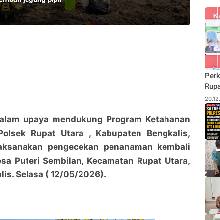
Perk
Rupa
Budi
20.12
Pane
Rhu
Dalam upaya mendukung Program Ketahanan
Polsek Rupat Utara , Kabupaten Bengkalis,
laksanakan pengecekan penanaman kembali
esa Puteri Sembilan, Kecamatan Rupat Utara,
is. Selasa ( 12/05/2026).