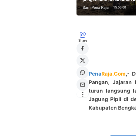
Sam Pena Raja
15.50.00
Share
Pena
Raja.Com
,- 
Pangan, Jajaran 
turun langsung 
Jagung Pipil di d
Kabupaten Bengkal