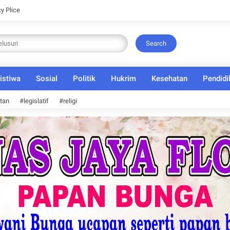
cy Plice
Search
istiwa
Sosial
Politik
Hukrim
Kesehatan
Pendidi
tan
#legislatif
#religi