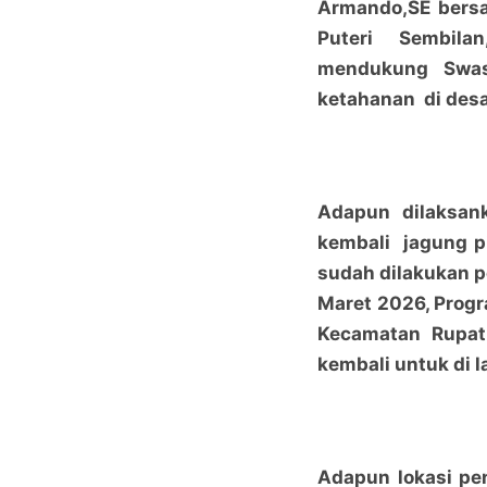
Armando,SE bers
Puteri Sembila
mendukung Swa
ketahanan di desa
Adapun dilaksan
kembali jagung pi
sudah dilakukan p
Maret 2026, Prog
Kecamatan Rupat 
kembali untuk di 
Adapun lokasi pen