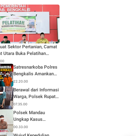
uat Sektor Pertanian, Camat
t Utara Buka Pelatihan
daya dan Pengelolaan Hasil
.00
n Pertanian di Desa Teluk
Satresnarkoba Polres
Bengkalis Amankan
Terduga Pengedar
22.20.00
Sabu di Mandau, Sita
Berawal dari Informasi
1,59 Gram Barang
Warga, Polsek Rupat
Bukti
Ungkap Kasus Sabu
07.35.00
dan Amankan Seorang
Polsek Mandau
Pria
Ungkap Kasus
Narkotika, Seorang
00.33.00
Pria Diamankan
Wujud Kepedulian