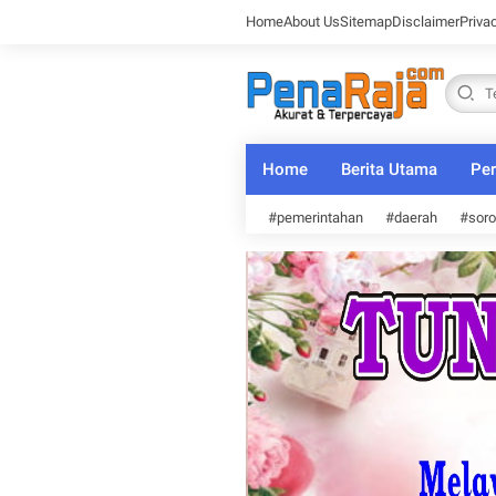
Home
About Us
Sitemap
Disclaimer
Priva
Home
Berita Utama
Per
#pemerintahan
#daerah
#soro