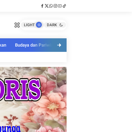
LIGHT
DARK
kan
Budaya dan Pariwisata
Polri