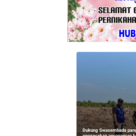
Dukung Swasembada panga
pengecekan penanaman ke