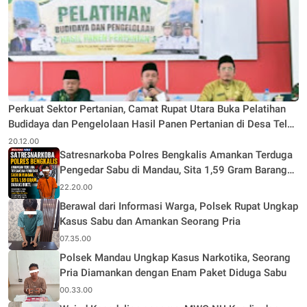
Perkuat Sektor Pertanian, Camat Rupat Utara Buka Pelatihan
Budidaya dan Pengelolaan Hasil Panen Pertanian di Desa Teluk
Rhu
20.12.00
Satresnarkoba Polres Bengkalis Amankan Terduga
Pengedar Sabu di Mandau, Sita 1,59 Gram Barang
Bukti
22.20.00
Berawal dari Informasi Warga, Polsek Rupat Ungkap
Kasus Sabu dan Amankan Seorang Pria
07.35.00
Polsek Mandau Ungkap Kasus Narkotika, Seorang
Pria Diamankan dengan Enam Paket Diduga Sabu
00.33.00