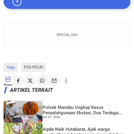
SPECIAL ADS
Tags
POS POLRI
Share
ARTIKEL TERKAIT
Polsek Mandau Ungkap Kasus
Penyalahgunaan Ekstasi, Dua Terduga
Jul 21, 2026
Diamankan Dukung Program P4GN
Aipda Naik Hutabarat, Ajak warga