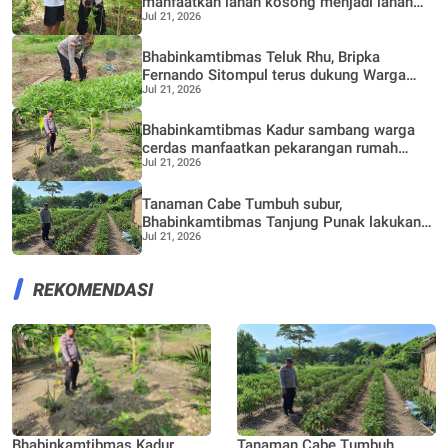
manfaatkan lahan kosong menjadi lahan
Jul 21, 2026
Produktif, Perkebunan Nenas
Bhabinkamtibmas Teluk Rhu, Bripka
Fernando Sitompul terus dukung Warga
Jul 21, 2026
dalam pemanfaatan pekarangan Rumah
Bhabinkamtibmas Kadur sambang warga
cerdas manfaatkan pekarangan rumah
Jul 21, 2026
untuk di buat lokasi pertanian bergizi
Tanaman Cabe Tumbuh subur,
Bhabinkamtibmas Tanjung Punak lakukan
Jul 21, 2026
perawatan bersama Petani
REKOMENDASI
Bhabinkamtibmas Kadur
Tanaman Cabe Tumbuh