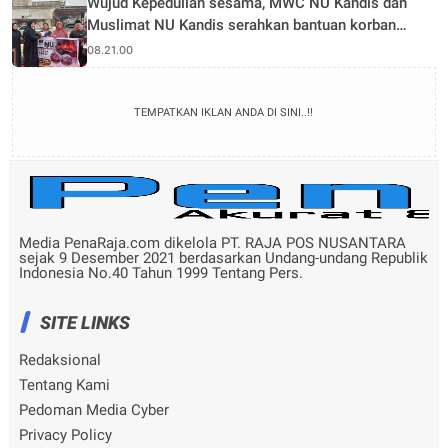
Wujud Kepedulian sesama, MWC NU Kandis dan
Muslimat NU Kandis serahkan bantuan korban
musibah kebakaran
08.21.00
TEMPATKAN IKLAN ANDA DI SINI..!!
Media PenaRaja.com dikelola PT. RAJA POS NUSANTARA
sejak 9 Desember 2021 berdasarkan Undang-undang Republik
Indonesia No.40 Tahun 1999 Tentang Pers.
SITE LINKS
Redaksional
Tentang Kami
Pedoman Media Cyber
Privacy Policy