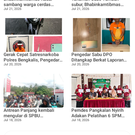
sambang warga cerdas
subur, Bhabinkamtibmas
Jul 21, 2026
Jul 21, 2026
manfaatkan pekarangan
Tanjung Punak lakukan
rumah untuk di buat lokasi
perawatan bersama Petani
pertanian bergizi
Gerak Cepat Satresnarkoba
Pengedar Sabu DPO
Polres Bengkalis, Pengedar
Ditangkap Berkat Laporan
Jul 20, 2026
Jul 20, 2026
Sabu Dibekuk di Rimba
Call Center 110,
Sekampung
Satresnarkoba Polres
Bengkalis Tegaskan
Komitmen P4GN
Antrean Panjang kembali
Pemdes Pangkalan Nyirih
mengular di SPBU
Adakan Pelatihan 6 SPM
Jul 18, 2026
Jul 18, 2026
16.287.090, Teluk Lecah,
Posyandu, guna Tingkatkan
Warga Keluhkan ada nya
kapasitas dan pemahaman
Pembatasan Pengisian BBM
kader