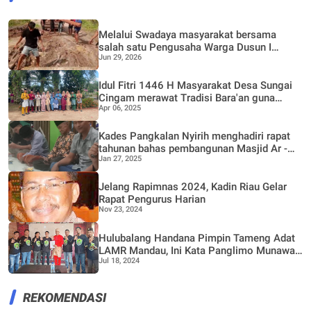
Melalui Swadaya masyarakat bersama
salah satu Pengusaha Warga Dusun I
Jun 29, 2026
Bantal Jaya Bergotong Royong Perbaiki
Jalan Rusak
Idul Fitri 1446 H Masyarakat Desa Sungai
Cingam merawat Tradisi Bara'an guna
Apr 06, 2025
mempererat Silaturrahmi
Kades Pangkalan Nyirih menghadiri rapat
tahunan bahas pembangunan Masjid Ar -
Jan 27, 2025
Ridwan dan Poskamling bersama warga
Dusun II
Jelang Rapimnas 2024, Kadin Riau Gelar
Rapat Pengurus Harian
Nov 23, 2024
Hulubalang Handana Pimpin Tameng Adat
LAMR Mandau, Ini Kata Panglimo Munawar
Jul 18, 2024
Rosidi
REKOMENDASI