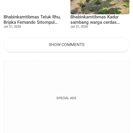
Bhabinkamtibmas Teluk Rhu,
Bhabinkamtibmas Kadur
Bripka Fernando Sitompul
sambang warga cerdas
Jul 21, 2026
Jul 21, 2026
terus dukung Warga dalam
manfaatkan pekarangan
pemanfaatan pekarangan
rumah untuk di buat lokasi
Rumah
pertanian bergizi
SHOW COMMENTS
SPECIAL ADS