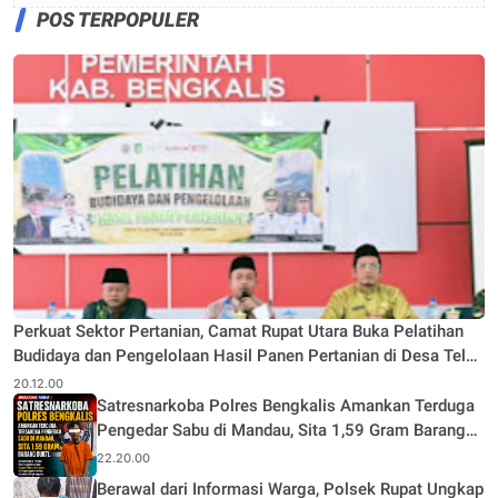
POS TERPOPULER
Perkuat Sektor Pertanian, Camat Rupat Utara Buka Pelatihan
Budidaya dan Pengelolaan Hasil Panen Pertanian di Desa Teluk
Rhu
20.12.00
Satresnarkoba Polres Bengkalis Amankan Terduga
Pengedar Sabu di Mandau, Sita 1,59 Gram Barang
Bukti
22.20.00
Berawal dari Informasi Warga, Polsek Rupat Ungkap