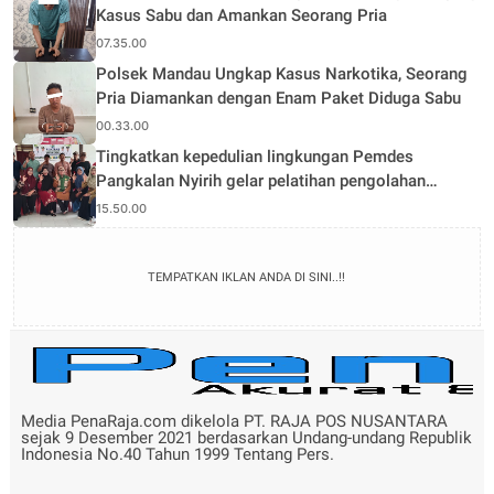
Kasus Sabu dan Amankan Seorang Pria
07.35.00
Polsek Mandau Ungkap Kasus Narkotika, Seorang
Pria Diamankan dengan Enam Paket Diduga Sabu
00.33.00
Tingkatkan kepedulian lingkungan Pemdes
Pangkalan Nyirih gelar pelatihan pengolahan
Limbah
15.50.00
TEMPATKAN IKLAN ANDA DI SINI..!!
Media PenaRaja.com dikelola PT. RAJA POS NUSANTARA
sejak 9 Desember 2021 berdasarkan Undang-undang Republik
Indonesia No.40 Tahun 1999 Tentang Pers.