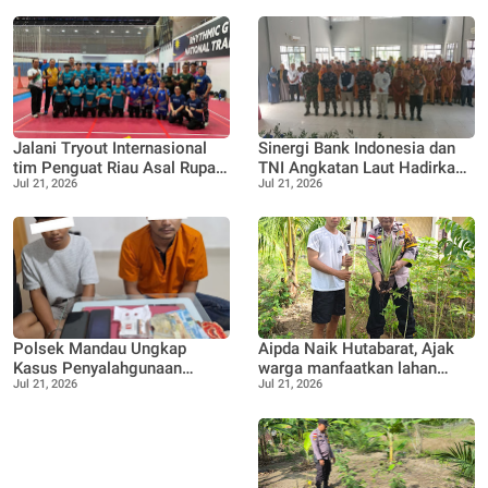
Jalani Tryout Internasional
Sinergi Bank Indonesia dan
tim Penguat Riau Asal Rupat
TNI Angkatan Laut Hadirkan
Jul 21, 2026
Jul 21, 2026
Desa Pangkalan Nyirih,
Ekspedisi Rupiah Berdaulat
Lawan Tim Nas Malaysia
2026
Polsek Mandau Ungkap
Aipda Naik Hutabarat, Ajak
Kasus Penyalahgunaan
warga manfaatkan lahan
Jul 21, 2026
Jul 21, 2026
Ekstasi, Dua Terduga
kosong menjadi lahan
Diamankan Dukung Program
Produktif, Perkebunan Nenas
P4GN