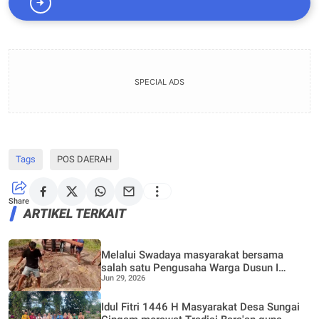
SPECIAL ADS
Tags
POS DAERAH
Share
ARTIKEL TERKAIT
Melalui Swadaya masyarakat bersama
salah satu Pengusaha Warga Dusun I
Jun 29, 2026
Bantal Jaya Bergotong Royong Perbaiki
Jalan Rusak
Idul Fitri 1446 H Masyarakat Desa Sungai