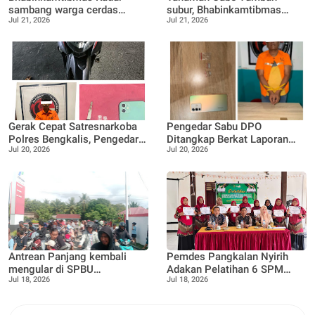
sambang warga cerdas
subur, Bhabinkamtibmas
Jul 21, 2026
Jul 21, 2026
manfaatkan pekarangan
Tanjung Punak lakukan
rumah untuk di buat lokasi
perawatan bersama Petani
pertanian bergizi
Gerak Cepat Satresnarkoba
Pengedar Sabu DPO
Polres Bengkalis, Pengedar
Ditangkap Berkat Laporan
Jul 20, 2026
Jul 20, 2026
Sabu Dibekuk di Rimba
Call Center 110,
Sekampung
Satresnarkoba Polres
Bengkalis Tegaskan
Komitmen P4GN
Antrean Panjang kembali
Pemdes Pangkalan Nyirih
mengular di SPBU
Adakan Pelatihan 6 SPM
Jul 18, 2026
Jul 18, 2026
16.287.090, Teluk Lecah,
Posyandu, guna Tingkatkan
Warga Keluhkan ada nya
kapasitas dan pemahaman
Pembatasan Pengisian BBM
kader