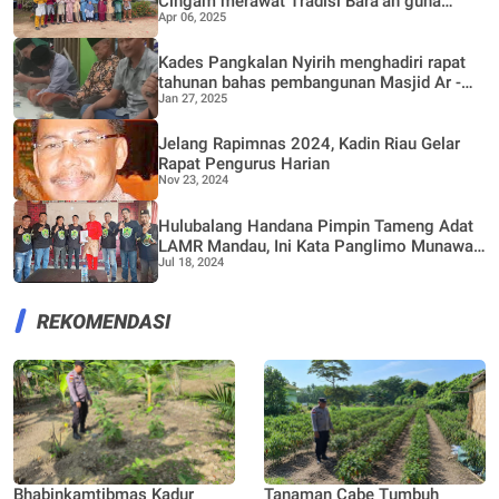
Cingam merawat Tradisi Bara'an guna
Apr 06, 2025
mempererat Silaturrahmi
Kades Pangkalan Nyirih menghadiri rapat
tahunan bahas pembangunan Masjid Ar -
Jan 27, 2025
Ridwan dan Poskamling bersama warga
Dusun II
Jelang Rapimnas 2024, Kadin Riau Gelar
Rapat Pengurus Harian
Nov 23, 2024
Hulubalang Handana Pimpin Tameng Adat
LAMR Mandau, Ini Kata Panglimo Munawar
Jul 18, 2024
Rosidi
REKOMENDASI
Bhabinkamtibmas Kadur
Tanaman Cabe Tumbuh