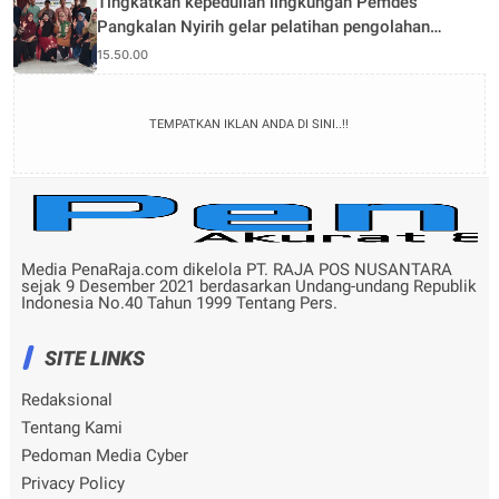
Tingkatkan kepedulian lingkungan Pemdes
Pangkalan Nyirih gelar pelatihan pengolahan
Limbah
15.50.00
TEMPATKAN IKLAN ANDA DI SINI..!!
Media PenaRaja.com dikelola PT. RAJA POS NUSANTARA
sejak 9 Desember 2021 berdasarkan Undang-undang Republik
Indonesia No.40 Tahun 1999 Tentang Pers.
SITE LINKS
Redaksional
Tentang Kami
Pedoman Media Cyber
Privacy Policy