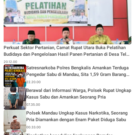
Perkuat Sektor Pertanian, Camat Rupat Utara Buka Pelatihan
Budidaya dan Pengelolaan Hasil Panen Pertanian di Desa Teluk
Rhu
20.12.00
Satresnarkoba Polres Bengkalis Amankan Terduga
Pengedar Sabu di Mandau, Sita 1,59 Gram Barang
Bukti
22.20.00
Berawal dari Informasi Warga, Polsek Rupat Ungkap
Kasus Sabu dan Amankan Seorang Pria
07.35.00
Polsek Mandau Ungkap Kasus Narkotika, Seorang
Pria Diamankan dengan Enam Paket Diduga Sabu
00.33.00