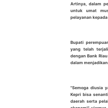
Artinya, dalam p
untuk umat mus
pelayanan kepada 
Bupati perempuan
yang telah terja
dengan Bank Riau 
dalam menjadikan
"Semoga diusia y
Kepri bisa senan
daerah serta pe