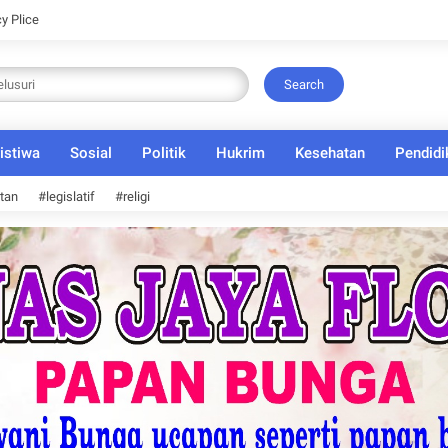
cy Plice
Search
istiwa
Sosial
Politik
Hukrim
Kesehatan
Pendidi
tan
#legislatif
#religi