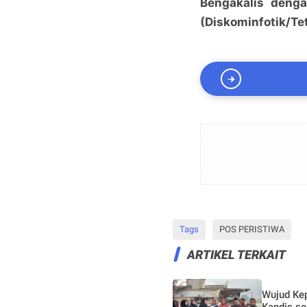
Bengakalis denga
(Diskominfotik/Tet
Tags
POS PERISTIWA
ARTIKEL TERKAIT
Wujud Ke
Kandis se