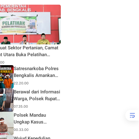
uat Sektor Pertanian, Camat
t Utara Buka Pelatihan
daya dan Pengelolaan Hasil
.00
n Pertanian di Desa Teluk
Satresnarkoba Polres
Bengkalis Amankan
Terduga Pengedar
22.20.00
Sabu di Mandau, Sita
Berawal dari Informasi
1,59 Gram Barang
Warga, Polsek Rupat
Bukti
Ungkap Kasus Sabu
07.35.00
dan Amankan Seorang
Polsek Mandau
Pria
Ungkap Kasus
Narkotika, Seorang
00.33.00
Pria Diamankan
Wujud Kepedulian