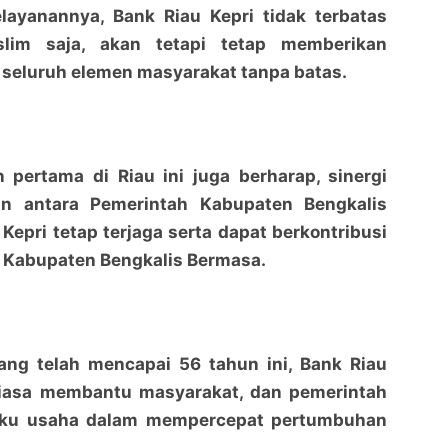
elayanannya, Bank Riau Kepri tidak terbatas
lim saja, akan tetapi tetap memberikan
seluruh elemen masyarakat tanpa batas.
Milad ke-56 Bank Riau Kepri, Bupati Do'akan
Milad ke-56 Bank Riau Kepri, Bupati Do'akan
Konversi Menuju Syari'ah Segera Terwujud
Konversi Menuju Syari'ah Segera Terwujud
penaraja.com
penaraja.com
 pertama di Riau ini juga berharap, sinergi
lin antara Pemerintah Kabupaten Bengkalis
Bagikan ke media lain
Bagikan ke media lain
Kepri tetap terjaga serta dapat berkontribusi
 Kabupaten Bengkalis Bermasa.
ang telah mencapai 56 tahun ini, Bank Riau
tiasa membantu masyarakat, dan pemerintah
laku usaha dalam mempercepat pertumbuhan