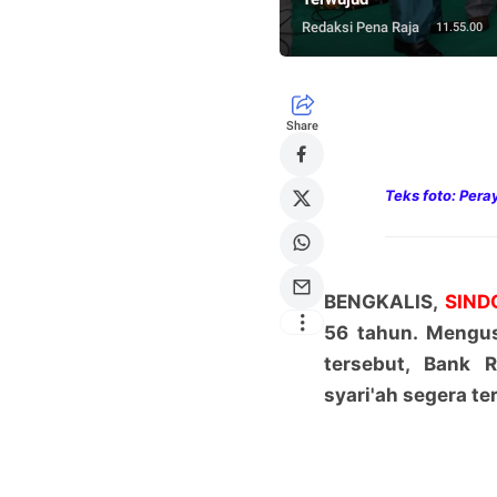
Redaksi Pena Raja
11.55.00
Share
Teks foto: Pera
BENGKALIS,
SIND
56 tahun. Mengu
tersebut, Bank 
syari'ah segera te