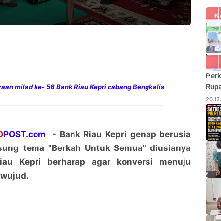
Perk
Rupa
yaan milad ke- 56 Bank Riau Kepri cabang Bengkalis
Budi
20.12
Pane
Rhu
O
POST.com
- Bank Riau Kepri genap berusia
sung tema "Berkah Untuk Semua" diusianya
Riau Kepri berharap agar konversi menuju
rwujud.