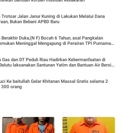
 Trotoar Jalan Janur Kuning di Lakukan Melalui Dana
raan, Bukan Bebani APBD Baru
 Berakhir Duka,(N F) Bocah 6 Tahun, asal Pangkalan
temukan Meninggal Mengapung di Perairan TPI Purnama
 Gas dan DT Peduli Riau Hadirkan Kebermanfaatan di
elutu laksanakan Santunan Yatim dan Bantuan Air Bersih
antren Zain Nurullah
uci Ke baitullah Gelar Khitanan Massal Gratis selama 2
k 300 orang