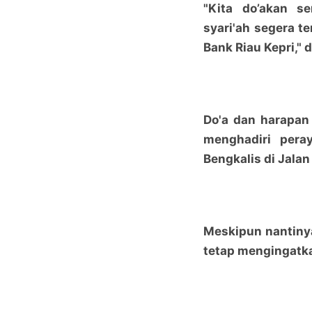
"Kita do’akan s
syari'ah segera t
Bank Riau Kepri," 
Do'a dan harapan
menghadiri per
Bengkalis di Jalan
Meskipun nantinya
tetap mengingatka