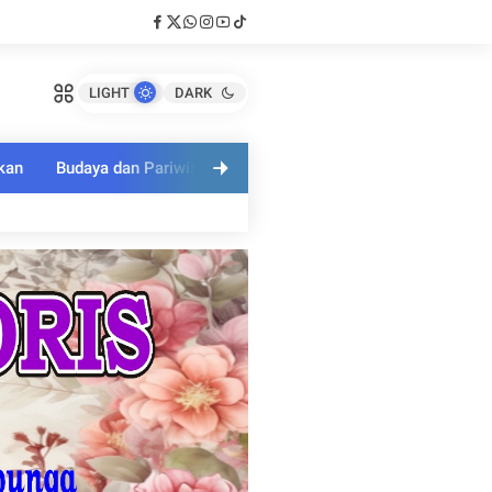
LIGHT
DARK
kan
Budaya dan Pariwisata
Polri