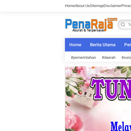
Home
About Us
Sitemap
Disclaimer
Priva
Home
Berita Utama
Per
#pemerintahan
#daerah
#soro