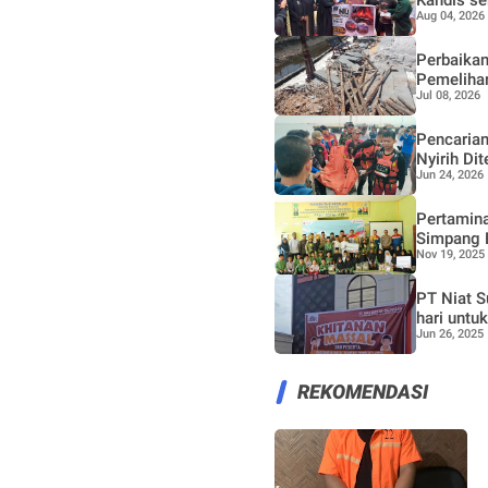
Aug 04, 2026
Perbaikan
Pemeliha
Jul 08, 2026
Pencarian
Nyirih Di
Jun 24, 2026
Dumai
Pertamina
Simpang B
Nov 19, 2025
untuk Pes
PT Niat S
hari untu
Jun 26, 2025
REKOMENDASI