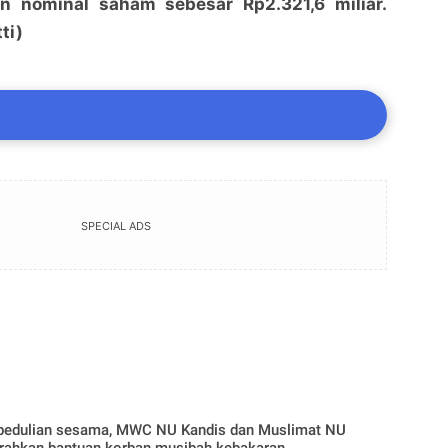
n nominal saham sebesar Rp2.321,6 miliar.
ti)
SPECIAL ADS
pedulian sesama, MWC NU Kandis dan Muslimat NU
rahkan bantuan korban musibah kebakaran