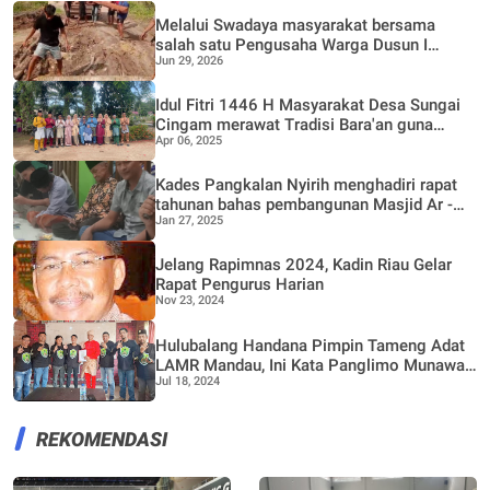
Melalui Swadaya masyarakat bersama
salah satu Pengusaha Warga Dusun I
Jun 29, 2026
Bantal Jaya Bergotong Royong Perbaiki
Jalan Rusak
Idul Fitri 1446 H Masyarakat Desa Sungai
Cingam merawat Tradisi Bara'an guna
Apr 06, 2025
mempererat Silaturrahmi
Kades Pangkalan Nyirih menghadiri rapat
tahunan bahas pembangunan Masjid Ar -
Jan 27, 2025
Ridwan dan Poskamling bersama warga
Dusun II
Jelang Rapimnas 2024, Kadin Riau Gelar
Rapat Pengurus Harian
Nov 23, 2024
Hulubalang Handana Pimpin Tameng Adat
LAMR Mandau, Ini Kata Panglimo Munawar
Jul 18, 2024
Rosidi
REKOMENDASI