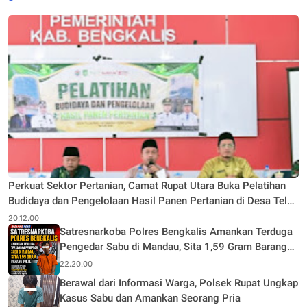
Perkuat Sektor Pertanian, Camat Rupat Utara Buka Pelatihan
Budidaya dan Pengelolaan Hasil Panen Pertanian di Desa Teluk
Rhu
20.12.00
Satresnarkoba Polres Bengkalis Amankan Terduga
Pengedar Sabu di Mandau, Sita 1,59 Gram Barang
Bukti
22.20.00
Berawal dari Informasi Warga, Polsek Rupat Ungkap
Kasus Sabu dan Amankan Seorang Pria