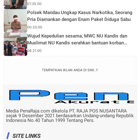
07.35.00
Polsek Mandau Ungkap Kasus Narkotika, Seorang
Pria Diamankan dengan Enam Paket Diduga Sabu
00.33.00
Wujud Kepedulian sesama, MWC NU Kandis dan
Muslimat NU Kandis serahkan bantuan korban
musibah kebakaran
08.21.00
TEMPATKAN IKLAN ANDA DI SINI..!!
Media PenaRaja.com dikelola PT. RAJA POS NUSANTARA
sejak 9 Desember 2021 berdasarkan Undang-undang Republik
Indonesia No.40 Tahun 1999 Tentang Pers.
SITE LINKS