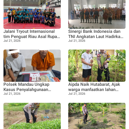
Jalani Tryout Internasional
Sinergi Bank Indonesia dan
tim Penguat Riau Asal Rupat
TNI Angkatan Laut Hadirkan
Jul 21, 2026
Jul 21, 2026
Desa Pangkalan Nyirih,
Ekspedisi Rupiah Berdaulat
Lawan Tim Nas Malaysia
2026
Polsek Mandau Ungkap
Aipda Naik Hutabarat, Ajak
Kasus Penyalahgunaan
warga manfaatkan lahan
Jul 21, 2026
Jul 21, 2026
Ekstasi, Dua Terduga
kosong menjadi lahan
Diamankan Dukung Program
Produktif, Perkebunan Nenas
P4GN