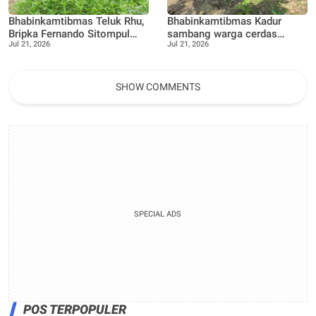
Bhabinkamtibmas Teluk Rhu,
Bhabinkamtibmas Kadur
Bripka Fernando Sitompul
sambang warga cerdas
Jul 21, 2026
Jul 21, 2026
terus dukung Warga dalam
manfaatkan pekarangan
pemanfaatan pekarangan
rumah untuk di buat lokasi
Rumah
pertanian bergizi
SHOW COMMENTS
SPECIAL ADS
POS TERPOPULER