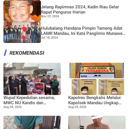
Dusun II
Jelang Rapimnas 2024, Kadin Riau Gelar
Rapat Pengurus Harian
Nov 23, 2024
Hulubalang Handana Pimpin Tameng Adat
LAMR Mandau, Ini Kata Panglimo Munawar
Jul 18, 2024
Rosidi
REKOMENDASI
Wujud Kepedulian sesama,
Kapolres Bengkalis Melalui
MWC NU Kandis dan
Kapolsek Mandau Ungkap
Aug 04, 2026
Aug 04, 2026
Muslimat NU Kandis
Kasus Penyalahgunaan
serahkan bantuan korban
Ekstasi di KTV VIP Duri, Tiga
musibah kebakaran
Orang Diamankan