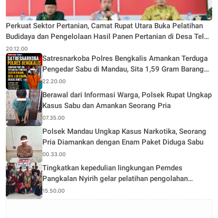
Perkuat Sektor Pertanian, Camat Rupat Utara Buka Pelatihan
Budidaya dan Pengelolaan Hasil Panen Pertanian di Desa Teluk
Rhu
20.12.00
Satresnarkoba Polres Bengkalis Amankan Terduga
Pengedar Sabu di Mandau, Sita 1,59 Gram Barang
Bukti
22.20.00
Berawal dari Informasi Warga, Polsek Rupat Ungkap
Kasus Sabu dan Amankan Seorang Pria
07.35.00
Polsek Mandau Ungkap Kasus Narkotika, Seorang
Pria Diamankan dengan Enam Paket Diduga Sabu
00.33.00
Tingkatkan kepedulian lingkungan Pemdes
Pangkalan Nyirih gelar pelatihan pengolahan
Limbah
15.50.00