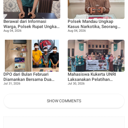
Berawal dari Informasi
Polsek Mandau Ungkap
Warga, Polsek Rupat Ungkap
Kasus Narkotika, Seorang
Aug 04, 2026
Aug 04, 2026
Kasus Sabu dan Amankan
Pria Diamankan dengan
Seorang Pria
Enam Paket Diduga Sabu
DPO dari Bulan Februari
Mahasiswa Kukerta UNRI
Diamankan Bersama Dua
Laksanakan Pelatihan
Jul 31, 2026
Jul 30, 2026
Rekan Lainnya Terkait
Pemanfaatan Minyak
Dugaan Peredaran Narkotika
Jelantah menjadi Lilin
Jenis Sabu
Aromaterapi bersama Tim
Penggerak PKK Pangkalan
SHOW COMMENTS
Nyirih