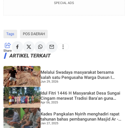
SPECIAL ADS
Tags
POS DAERAH
Share
ARTIKEL TERKAIT
Melalui Swadaya masyarakat bersama
salah satu Pengusaha Warga Dusun I
Jun 29, 2026
Bantal Jaya Bergotong Royong Perbaiki
Jalan Rusak
Idul Fitri 1446 H Masyarakat Desa Sungai
Cingam merawat Tradisi Bara'an guna
Apr 06, 2025
mempererat Silaturrahmi
Kades Pangkalan Nyirih menghadiri rapat
tahunan bahas pembangunan Masjid Ar -
Jan 27, 2025
Ridwan dan Poskamling bersama warga