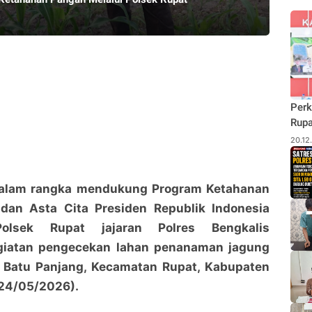
Perk
Rupa
Budi
20.12
Pane
Rhu
Dalam rangka mendukung Program Ketahanan
dan Asta Cita Presiden Republik Indonesia
lsek Rupat jajaran Polres Bengkalis
giatan pengecekan lahan penanaman jagung
an Batu Panjang, Kecamatan Rupat, Kabupaten
(24/05/2026).