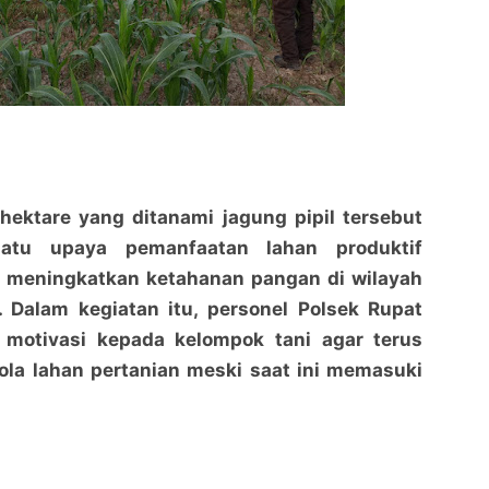
Polres Bengkalis Dukung Ketahanan Pangan
Polres Bengkalis Dukung Ketahanan Pangan
Melalui Polsek Rupat
Melalui Polsek Rupat
hektare yang ditanami jagung pipil tersebut
penaraja.com
penaraja.com
satu upaya pemanfaatan lahan produktif
Bagikan ke media lain
Bagikan ke media lain
 meningkatkan ketahanan pangan di wilayah
 Dalam kegiatan itu, personel Polsek Rupat
motivasi kepada kelompok tani agar terus
la lahan pertanian meski saat ini memasuki