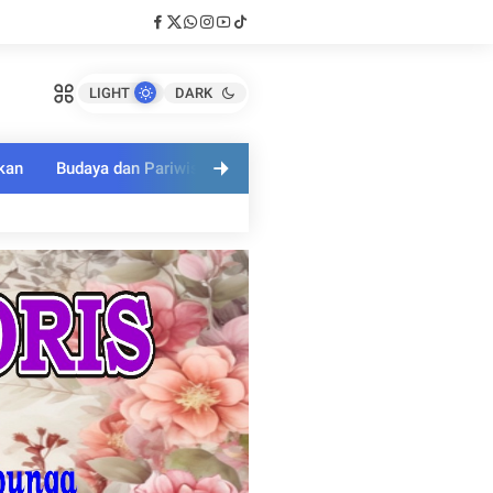
LIGHT
DARK
kan
Budaya dan Pariwisata
Polri