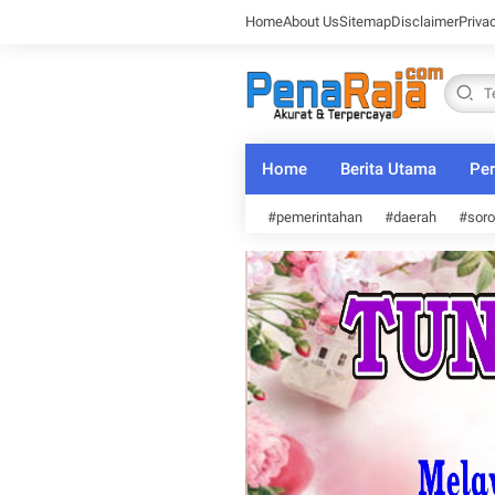
Home
About Us
Sitemap
Disclaimer
Priva
Home
Berita Utama
Per
#pemerintahan
#daerah
#soro