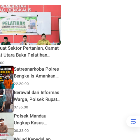
uat Sektor Pertanian, Camat
t Utara Buka Pelatihan
daya dan Pengelolaan Hasil
.00
n Pertanian di Desa Teluk
Satresnarkoba Polres
Bengkalis Amankan
Terduga Pengedar
22.20.00
Sabu di Mandau, Sita
Berawal dari Informasi
1,59 Gram Barang
Warga, Polsek Rupat
Bukti
Ungkap Kasus Sabu
07.35.00
dan Amankan Seorang
Polsek Mandau
Pria
Ungkap Kasus
Narkotika, Seorang
00.33.00
Pria Diamankan
Wujud Kepedulian