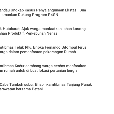
andau Ungkap Kasus Penyalahgunaan Ekstasi, Dua
Diamankan Dukung Program P4GN
arat, Ajak warga manfaatkan lahan kosong
ahan Produktif, Perkebunan Nenas
tibmas Teluk Rhu, Bripka Fernando Sitompul terus
arga dalam pemanfaatan pekarangan Rumah
mtibmas Kadur sambang warga cerdas manfaatkan
n rumah untuk di buat lokasi pertanian bergizi
Cabe Tumbuh subur, Bhabinkamtibmas Tanjung Punak
erawatan bersama Petani