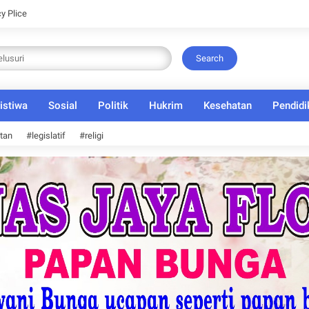
cy Plice
Search
istiwa
Sosial
Politik
Hukrim
Kesehatan
Pendidi
tan
#legislatif
#religi