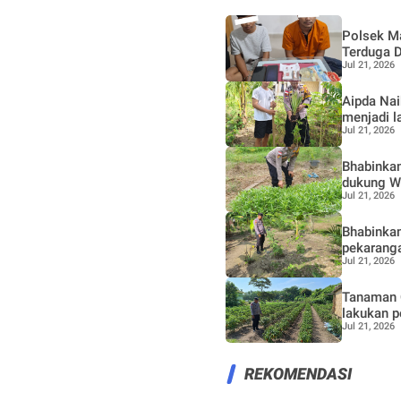
Polsek M
Terduga 
Jul 21, 2026
Aipda Naik Hutab
menjadi l
Jul 21, 2026
Bhabinkam
dukung W
Jul 21, 2026
Bhabinka
pekaranga
Jul 21, 2026
Tanaman 
lakukan p
Jul 21, 2026
REKOMENDASI