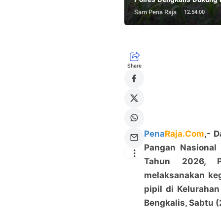
Sam Pena Raja
12.54.00
Share
Pena
Raja.Com
,- 
Pangan Nasional 
Tahun 2026, Po
melaksanakan ke
pipil di Kelurah
Bengkalis, Sabtu 